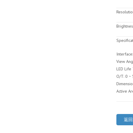
Resolutio
Brightnes
Specificat
Interface:
View Ang
LED Life
O/T: 0 ~ 
Dimensio
Active A
返回