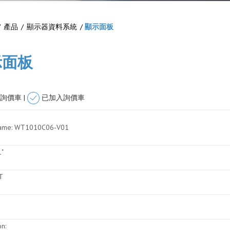
/
產品
/
顯示器資料系統
/
顯示面板
示面板
詢價車 |
已加入詢價車
ame:
WT1010C06-V01
"
T
on: