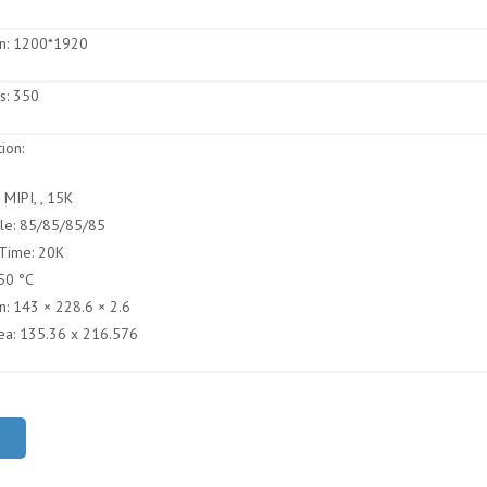
n:
1200*1920
s:
350
ion:
 MIPI, , 15K
le: 85/85/85/85
 Time: 20K
50 °C
n: 143 × 228.6 × 2.6
rea: 135.36 x 216.576