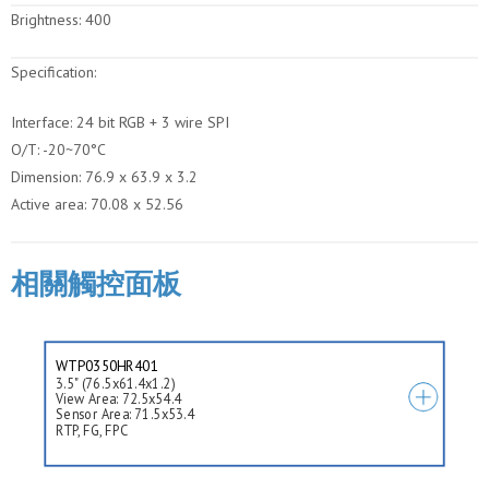
Brightness:
400
Specification:
Interface: 24 bit RGB + 3 wire SPI
O/T: -20~70°C
Dimension: 76.9 x 63.9 x 3.2
Active area: 70.08 x 52.56
相關觸控面板
WTP0350HR401
3.5" (76.5x61.4x1.2)
View Area: 72.5x54.4
Sensor Area: 71.5x53.4
RTP, FG, FPC