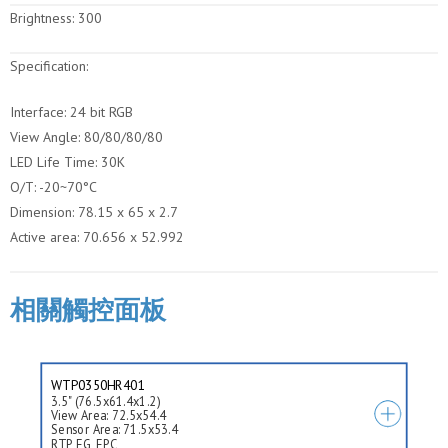
Brightness:
300
Specification:
Interface: 24 bit RGB
View Angle: 80/80/80/80
LED Life Time: 30K
O/T: -20~70°C
Dimension: 78.15 x 65 x 2.7
Active area: 70.656 x 52.992
相關觸控面板
WTP0350HR401
3.5" (76.5x61.4x1.2)
View Area: 72.5x54.4
Sensor Area: 71.5x53.4
RTP, FG, FPC