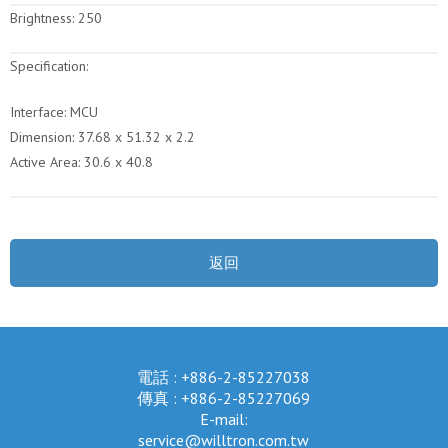
Brightness:
250
Specification:
Interface: MCU
Dimension: 37.68 x 51.32 x 2.2
Active Area: 30.6 x 40.8
返回
電話 : +886-2-85227038
傳真 : +886-2-85227069
E-mail:
service@willtron.com.tw